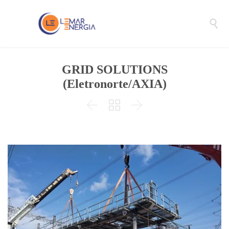

GRID SOLUTIONS
(Eletronorte/AXIA)


