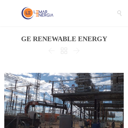

GE RENEWABLE ENERGY


