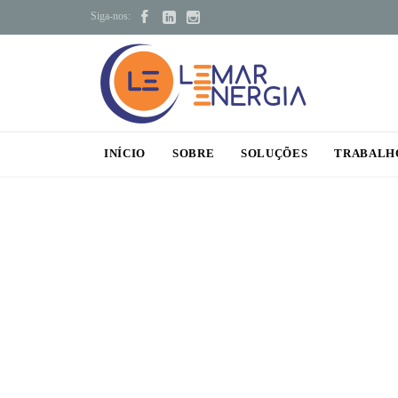



Siga-nos:
INÍCIO
SOBRE
SOLUÇÕES
TRABALH