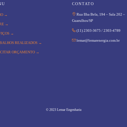
NU
CONTATO

Rua Ilha Bela, 194 – Sala 202 –
IO →
Guarulhos/SP
RE →

(11) 2303-3675 / 2303-4789
VIÇOS →

lemar@lemarenergia.com.br
BALHOS REALIZADOS →
ICITAR ORÇAMENTO →
© 2023 Lemar Engenharia