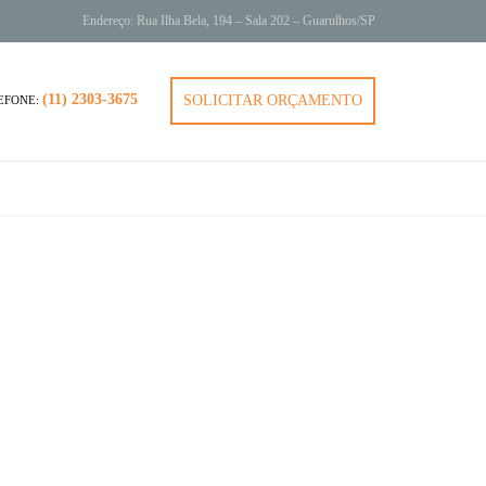
Endereço: Rua Ilha Bela, 194 – Sala 202 – Guarulhos/SP
(11) 2303-3675
SOLICITAR ORÇAMENTO
EFONE: