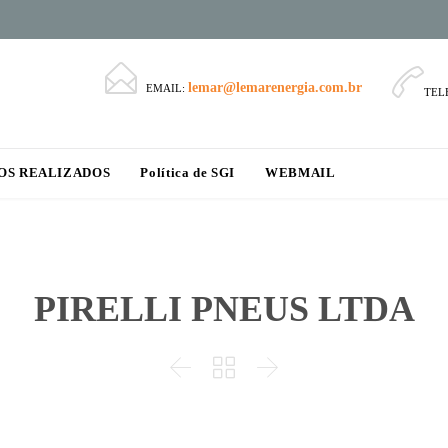


lemar@lemarenergia.com.br
EMAIL:
TEL
Skip
OS REALIZADOS
Política de SGI
WEBMAIL
to
content
PIRELLI PNEUS LTDA


