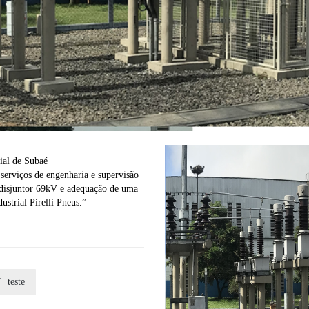
ial de Subaé
erviços de engenharia e supervisão
 disjuntor 69kV e adequação de uma
ustrial Pirelli Pneus.”

teste