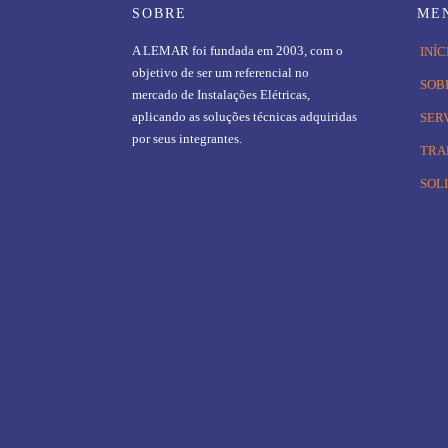
SOBRE
ME
A LEMAR foi fundada em 2003, com o
INÍC
objetivo de ser um referencial no
SOB
mercado de Instalações Elétricas,
aplicando as soluções técnicas adquiridas
SER
por seus integrantes.
TRA
SOL