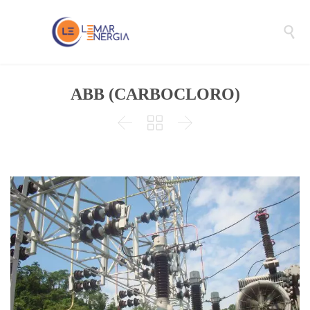

ABB (CARBOCLORO)


