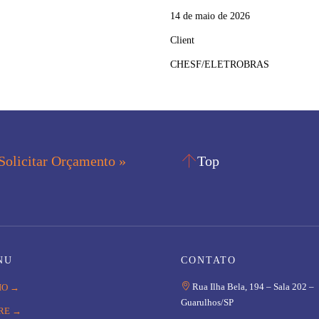
14 de maio de 2026
Client
CHESF/ELETROBRAS

Solicitar Orçamento »
Top
NU
CONTATO

Rua Ilha Bela, 194 – Sala 202 –
IO →
Guarulhos/SP
RE →