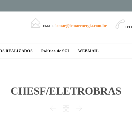


lemar@lemarenergia.com.br
EMAIL:
TEL
Skip
OS REALIZADOS
Política de SGI
WEBMAIL
to
content
CHESF/ELETROBRAS


