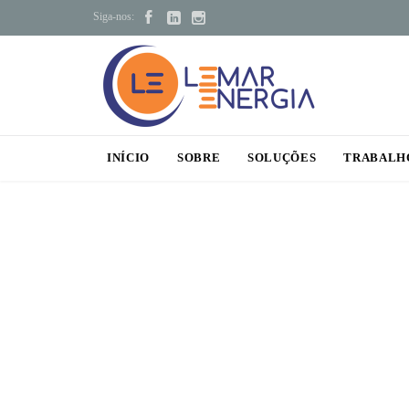



Siga-nos:
INÍCIO
SOBRE
SOLUÇÕES
TRABALH