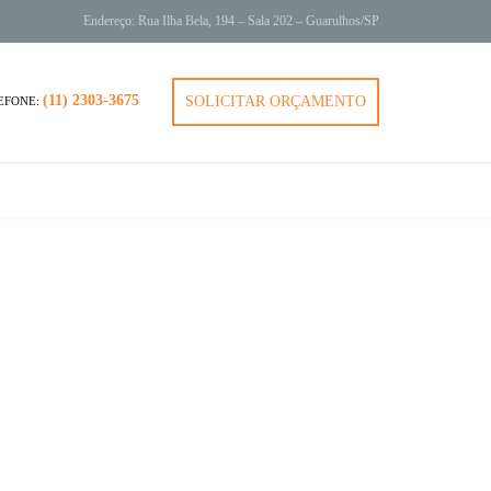
Endereço: Rua Ilha Bela, 194 – Sala 202 – Guarulhos/SP
(11) 2303-3675
SOLICITAR ORÇAMENTO
EFONE: