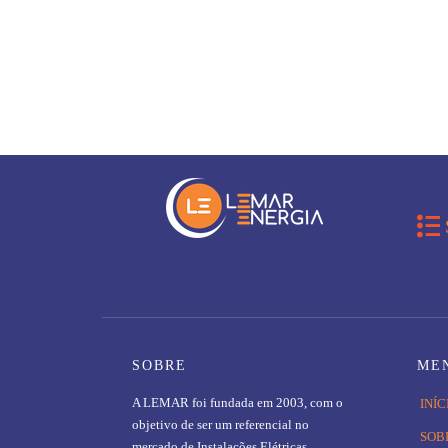

SOBRE
ME
A LEMAR foi fundada em 2003, com o
INÍC
objetivo de ser um referencial no
SOB
mercado de Instalações Elétricas,