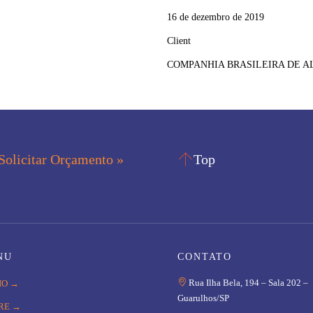
16 de dezembro de 2019
Client
COMPANHIA BRASILEIRA DE A

Solicitar Orçamento »
Top
NU
CONTATO

Rua Ilha Bela, 194 – Sala 202 –
IO →
Guarulhos/SP
RE →