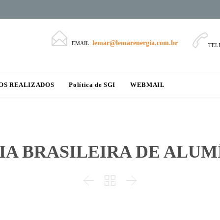


lemar@lemarenergia.com.br
EMAIL:
TEL
Skip
OS REALIZADOS
Política de SGI
WEBMAIL
to
content
A BRASILEIRA DE ALUMÍ


