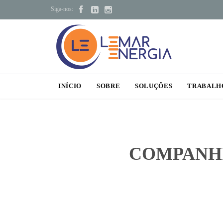



Siga-nos:
INÍCIO
SOBRE
SOLUÇÕES
TRABALH
COMPANHI