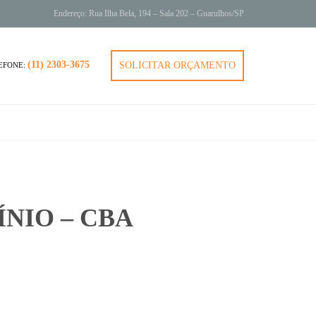
Endereço: Rua Ilha Bela, 194 – Sala 202 – Guarulhos/SP
(11) 2303-3675
SOLICITAR ORÇAMENTO
EFONE:
NIO – CBA