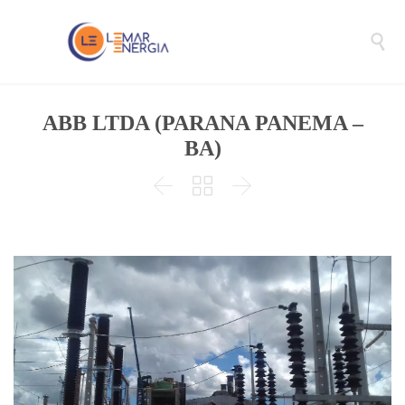

ABB LTDA (PARANA PANEMA –
BA)


