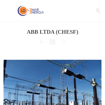

ABB LTDA (CHESF)


